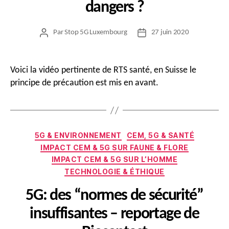
dangers ?
Par
Stop 5G Luxembourg
27 juin 2020
Auteur
Date
de
de
l’article
l’article
Voici la vidéo pertinente de RTS santé, en Suisse le
principe de précaution est mis en avant.
Catégories
5G & ENVIRONNEMENT
CEM, 5G & SANTÉ
IMPACT CEM & 5G SUR FAUNE & FLORE
IMPACT CEM & 5G SUR L’HOMME
TECHNOLOGIE & ÉTHIQUE
5G: des “normes de sécurité”
insuffisantes – reportage de