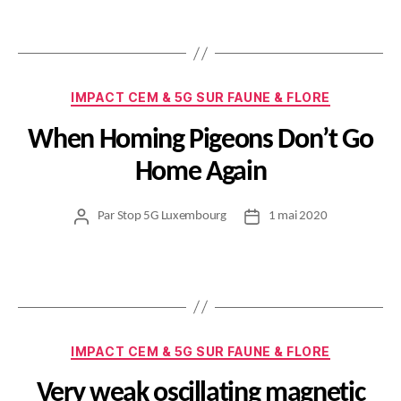
l’article
l’article
Catégories
IMPACT CEM & 5G SUR FAUNE & FLORE
When Homing Pigeons Don’t Go
Home Again
Par
Stop 5G Luxembourg
1 mai 2020
Auteur
Date
de
de
l’article
l’article
Catégories
IMPACT CEM & 5G SUR FAUNE & FLORE
Very weak oscillating magnetic