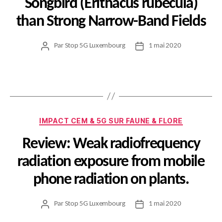
Songbird (Erithacus rubecula)
than Strong Narrow-Band Fields
Par
Stop 5G Luxembourg
1 mai 2020
Auteur
Date
de
de
l’article
l’article
Catégories
IMPACT CEM & 5G SUR FAUNE & FLORE
Review: Weak radiofrequency
radiation exposure from mobile
phone radiation on plants.
Par
Stop 5G Luxembourg
1 mai 2020
Auteur
Date
de
de