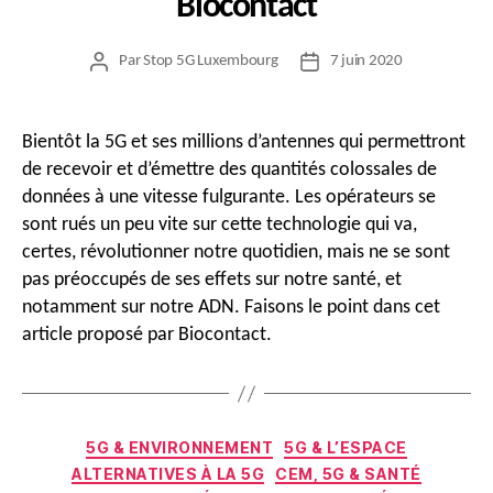
Biocontact
Par
Stop 5G Luxembourg
7 juin 2020
Auteur
Date
de
de
l’article
l’article
Bientôt la 5G et ses millions d’antennes qui permettront
de recevoir et d’émettre des quantités colossales de
données à une vitesse fulgurante. Les opérateurs se
sont rués un peu vite sur cette technologie qui va,
certes, révolutionner notre quotidien, mais ne se sont
pas préoccupés de ses effets sur notre santé, et
notamment sur notre ADN. Faisons le point dans cet
article proposé par Biocontact.
Catégories
5G & ENVIRONNEMENT
5G & L’ESPACE
ALTERNATIVES À LA 5G
CEM, 5G & SANTÉ