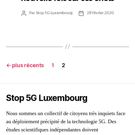
Par
Stop 5G Luxembourg
28 février 2020
Auteur
Date
de
de
l’article
l’article
Navigation
←
plus récents
1
2
des
articles
Stop 5G Luxembourg
Nous sommes un collectif de citoyens très inquiets face
au déploiement précipité de la technologie 5G. Des
études scientifiques indépendantes doivent