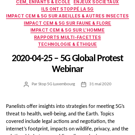
CEM, ENFANTS & ÉCOLE
ENJEUX SOCIÉTAUX
ILS ONT STOPPÉ LA 5G
IMPACT CEM & 5G SUR ABEILLES & AUTRES INSECTES
IMPACT CEM & 5G SUR FAUNE & FLORE
IMPACT CEM & 5G SUR L’HOMME
RAPPORTS MULTI-FACETTES
TECHNOLOGIE & ÉTHIQUE
2020-04-25 – 5G Global Protest
Webinar
Par
Stop 5G Luxembourg
31 mai 2020
Auteur
Date
de
de
l’article
l’article
Panelists offer insights into strategies for meeting 5G’s
threat to health, well-being, and the Earth. Topics
covered include legal actions and negotiation, the
internet’s footprint, impacts on wildlife, privacy, and the