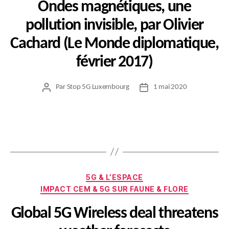
Ondes magnétiques, une
pollution invisible, par Olivier
Cachard (Le Monde diplomatique,
février 2017)
Par
Stop 5G Luxembourg
1 mai 2020
Auteur
Date
de
de
l’article
l’article
Catégories
5G & L’ESPACE
IMPACT CEM & 5G SUR FAUNE & FLORE
Global 5G Wireless deal threatens