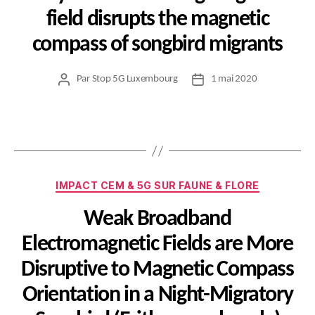
field disrupts the magnetic
compass of songbird migrants
Par
Stop 5G Luxembourg
1 mai 2020
Auteur
Date
de
de
l’article
l’article
Catégories
IMPACT CEM & 5G SUR FAUNE & FLORE
Weak Broadband
Electromagnetic Fields are More
Disruptive to Magnetic Compass
Orientation in a Night-Migratory