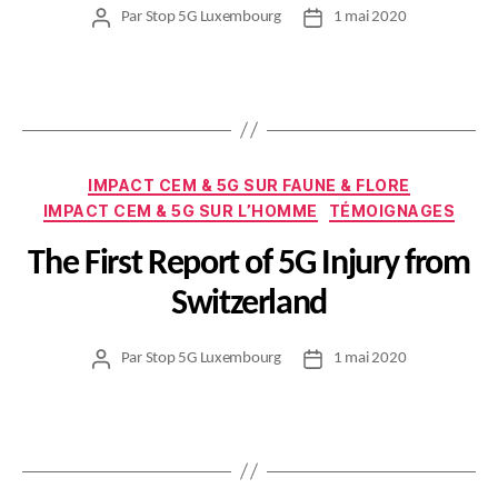
Par
Stop 5G Luxembourg
1 mai 2020
Auteur
Date
de
de
l’article
l’article
Catégories
IMPACT CEM & 5G SUR FAUNE & FLORE
IMPACT CEM & 5G SUR L’HOMME
TÉMOIGNAGES
The First Report of 5G Injury from
Switzerland
Par
Stop 5G Luxembourg
1 mai 2020
Auteur
Date
de
de
l’article
l’article