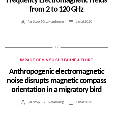
Frequency Electromagnetic Fields
from 2 to 120 GHz
Par
Stop 5G Luxembourg
1 mai 2020
Auteur
Date
de
de
l’article
l’article
Catégories
IMPACT CEM & 5G SUR FAUNE & FLORE
Anthropogenic electromagnetic
noise disrupts magnetic compass
orientation in a migratory bird
Par
Stop 5G Luxembourg
1 mai 2020
Auteur
Date
de
de