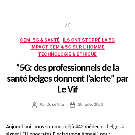
de
de
l’article
l’article
Catégories
CEM, 5G & SANTÉ
ILS ONT STOPPÉ LA 5G
IMPACT CEM & 5G SUR L’HOMME
TECHNOLOGIE & ÉTHIQUE
“5G: des professionnels de la
santé belges donnent l’alerte” par
Le Vif
Par
Dolce Vita
28 juillet 2020
Auteur
Date
de
de
l’article
l’article
Aujourd’hui, nous sommes déjà 442 médecins belges à
signer l'”Hippocrates Electrosmog Appeal” pour