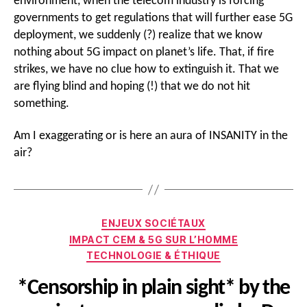
environment, when the telecom industry is forcing
governments to get regulations that will further ease 5G
deployment, we suddenly (?) realize that we know
nothing about 5G impact on planet’s life. That, if fire
strikes, we have no clue how to extinguish it. That we
are flying blind and hoping (!) that we do not hit
something.
Am I exaggerating or is here an aura of INSANITY in the
air?
Catégories
ENJEUX SOCIÉTAUX
IMPACT CEM & 5G SUR L’HOMME
TECHNOLOGIE & ÉTHIQUE
*Censorship in plain sight* by the