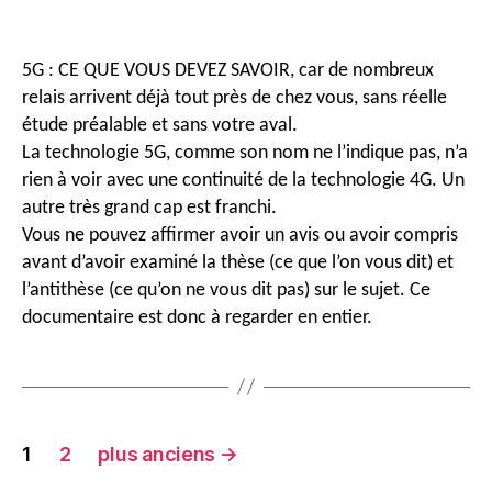
de
de
l’article
l’article
5G : CE QUE VOUS DEVEZ SAVOIR, car de nombreux
relais arrivent déjà tout près de chez vous, sans réelle
étude préalable et sans votre aval.
La technologie 5G, comme son nom ne l’indique pas, n’a
rien à voir avec une continuité de la technologie 4G. Un
autre très grand cap est franchi.
Vous ne pouvez affirmer avoir un avis ou avoir compris
avant d’avoir examiné la thèse (ce que l’on vous dit) et
l’antithèse (ce qu’on ne vous dit pas) sur le sujet. Ce
documentaire est donc à regarder en entier.
Navigation
1
2
plus anciens
→
des