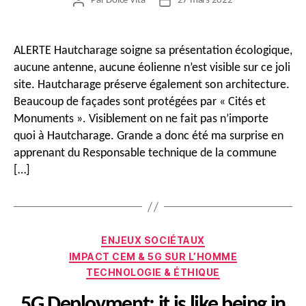
Par
Dolce Vita
27 mars 2022
Auteur
Date
de
de
l’article
l’article
ALERTE Hautcharage soigne sa présentation écologique,
aucune antenne, aucune éolienne n’est visible sur ce joli
site. Hautcharage préserve également son architecture.
Beaucoup de façades sont protégées par « Cités et
Monuments ». Visiblement on ne fait pas n’importe
quoi à Hautcharage. Grande a donc été ma surprise en
apprenant du Responsable technique de la commune
[…]
Catégories
ENJEUX SOCIÉTAUX
IMPACT CEM & 5G SUR L’HOMME
TECHNOLOGIE & ÉTHIQUE
5G Deployment: it is like being in