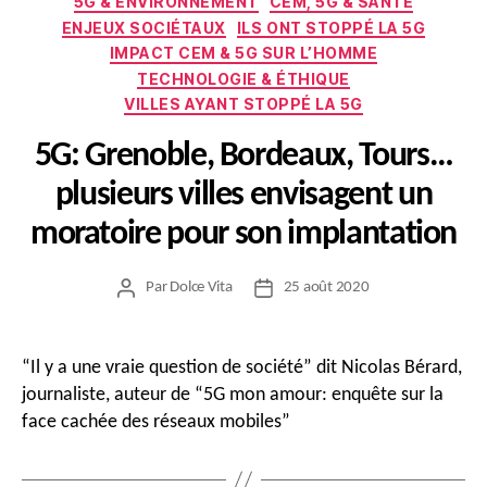
5G & ENVIRONNEMENT
CEM, 5G & SANTÉ
ENJEUX SOCIÉTAUX
ILS ONT STOPPÉ LA 5G
IMPACT CEM & 5G SUR L’HOMME
TECHNOLOGIE & ÉTHIQUE
VILLES AYANT STOPPÉ LA 5G
5G: Grenoble, Bordeaux, Tours…
plusieurs villes envisagent un
moratoire pour son implantation
Par
Dolce Vita
25 août 2020
Auteur
Date
de
de
l’article
l’article
“Il y a une vraie question de société” dit Nicolas Bérard,
journaliste, auteur de “5G mon amour: enquête sur la
face cachée des réseaux mobiles”