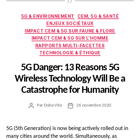
Catégories
5G & ENVIRONNEMENT
CEM, 5G & SANTÉ
ENJEUX SOCIÉTAUX
IMPACT CEM & 5G SUR FAUNE & FLORE
IMPACT CEM & 5G SUR L’HOMME
RAPPORTS MULTI-FACETTES
TECHNOLOGIE & ÉTHIQUE
5G Danger: 13 Reasons 5G
Wireless Technology Will Be a
Catastrophe for Humanity
Par
Dolce Vita
26 novembre 2020
Auteur
Date
de
de
l’article
l’article
5G (5th Generation) is now being actively rolled out in
many cities around the world. Simultaneously, as