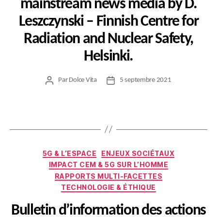
mainstream news media by D.
Leszczynski – Finnish Centre for
Radiation and Nuclear Safety,
Helsinki.
Par
Dolce Vita
5 septembre 2021
Auteur
Date
de
de
l’article
l’article
Catégories
5G & L’ESPACE
ENJEUX SOCIÉTAUX
IMPACT CEM & 5G SUR L’HOMME
RAPPORTS MULTI-FACETTES
TECHNOLOGIE & ÉTHIQUE
Bulletin d’information des actions