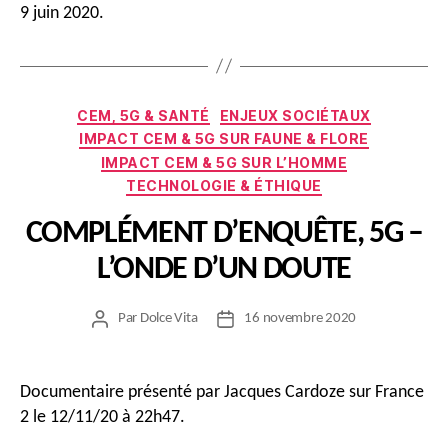
9 juin 2020.
Catégories
CEM, 5G & SANTÉ
ENJEUX SOCIÉTAUX
IMPACT CEM & 5G SUR FAUNE & FLORE
IMPACT CEM & 5G SUR L’HOMME
TECHNOLOGIE & ÉTHIQUE
COMPLÉMENT D’ENQUÊTE, 5G –
L’ONDE D’UN DOUTE
Par
Dolce Vita
16 novembre 2020
Auteur
Date
de
de
l’article
l’article
Documentaire présenté par Jacques Cardoze sur France
2 le 12/11/20 à 22h47.