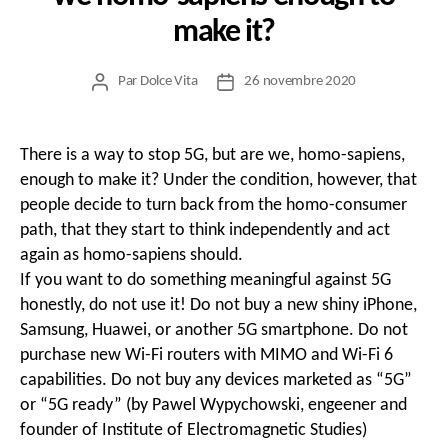
make it?
Par
Dolce Vita
26 novembre 2020
Auteur
Date
de
de
l’article
l’article
There is a way to stop 5G, but are we, homo-sapiens,
enough to make it? Under the condition, however, that
people decide to turn back from the homo-consumer
path, that they start to think independently and act
again as homo-sapiens should.
If you want to do something meaningful against 5G
honestly, do not use it! Do not buy a new shiny iPhone,
Samsung, Huawei, or another 5G smartphone. Do not
purchase new Wi-Fi routers with MIMO and Wi-Fi 6
capabilities. Do not buy any devices marketed as “5G”
or “5G ready” (by Pawel Wypychowski, engeener and
founder of Institute of Electromagnetic Studies)