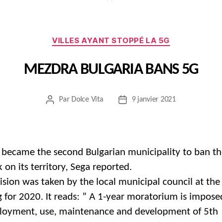
Catégories
VILLES AYANT STOPPÉ LA 5G
MEZDRA BULGARIA BANS 5G
Par
Dolce Vita
9 janvier 2021
Auteur
Date
de
de
l’article
l’article
became the second Bulgarian municipality to ban t
 on its territory, Sega reported.
ision was taken by the local municipal council at the 
 for 2020. It reads: ” A 1-year moratorium is impose
loyment, use, maintenance and development of 5th