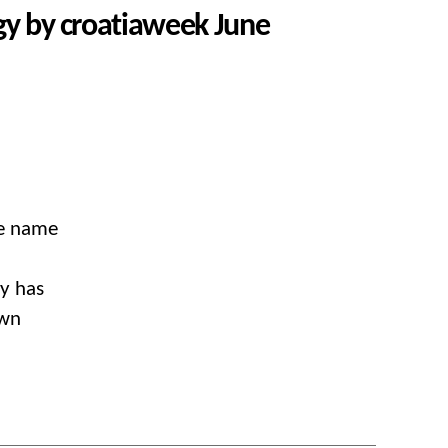
ogy by croatiaweek June
me name
y has
own