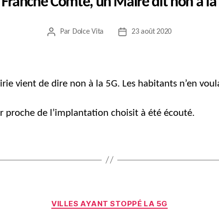
 Franche Comté, un Maire dit non à la
Par
Dolce Vita
23 août 2020
Auteur
Date
de
de
l’article
l’article
rie vient de dire non à la 5G. Les habitants n’en voul
ur proche de l’implantation choisit à été écouté.
Catégories
VILLES AYANT STOPPÉ LA 5G