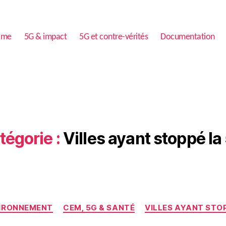
ome
5G & impact
5G et contre-vérités
Documentation
tégorie :
Villes ayant stoppé la
Catégories
VIRONNEMENT
CEM, 5G & SANTÉ
VILLES AYANT STO