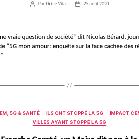
Par
Dolce Vita
25 août 2020
Auteur
Date
de
de
l’article
l’article
une vraie question de société” dit Nicolas Bérard, jour
de “5G mon amour: enquête sur la face cachée des r
s”
Catégories
EM, 5G & SANTÉ
ILS ONT STOPPÉ LA 5G
IMPACT CEM
VILLES AYANT STOPPÉ LA 5G