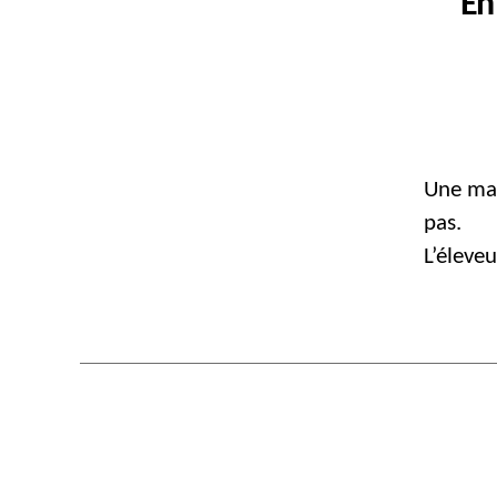
En
Une mai
pas.
L’éleve