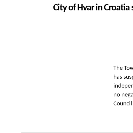
City of Hvar in Croati
The Tow
has sus
indepen
no nega
Council