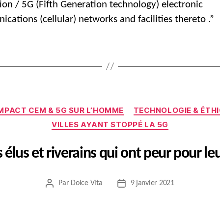
ion / 5G (Fifth Generation technology) electronic
cations (cellular) networks and facilities thereto .”
Catégories
MPACT CEM & 5G SUR L’HOMME
TECHNOLOGIE & ÉTH
VILLES AYANT STOPPÉ LA 5G
s élus et riverains qui ont peur pour le
Par
Dolce Vita
9 janvier 2021
Auteur
Date
de
de
l’article
l’article