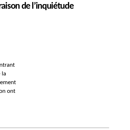
aison de l’inquiétude
ntrant
 la
ppement
ion ont