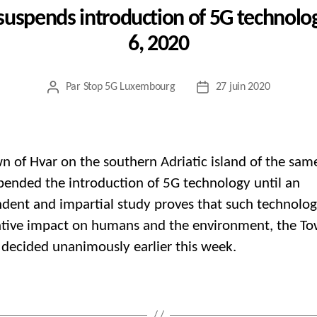
a suspends introduction of 5G technol
6, 2020
Par
Stop 5G Luxembourg
27 juin 2020
Auteur
Date
de
de
l’article
l’article
n of Hvar on the southern Adriatic island of the sa
pended the introduction of 5G technology until an
dent and impartial study proves that such technolog
tive impact on humans and the environment, the T
 decided unanimously earlier this week.