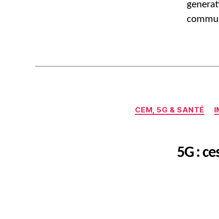
generat
communi
CEM, 5G & SANTÉ
I
5G : ce