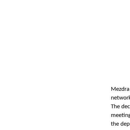
Mezdra 
network
The dec
meeting
the dep