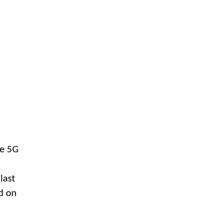
he 5G
last
d on