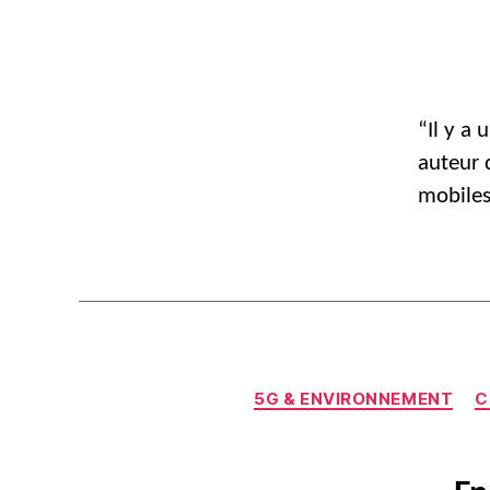
“Il y a 
auteur 
mobile
5G & ENVIRONNEMENT
C