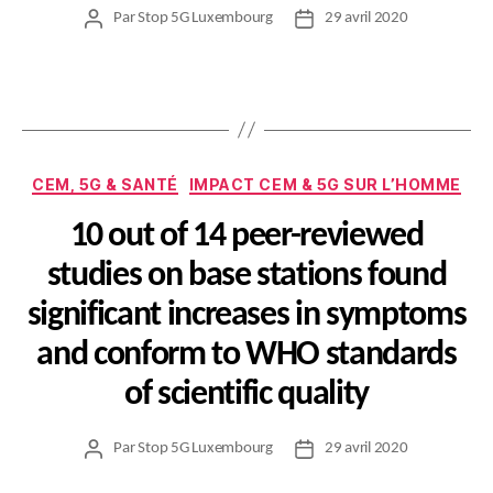
Par
Stop 5G Luxembourg
29 avril 2020
Auteur
Date
de
de
l’article
l’article
Catégories
CEM, 5G & SANTÉ
IMPACT CEM & 5G SUR L’HOMME
10 out of 14 peer-reviewed
studies on base stations found
significant increases in symptoms
and conform to WHO standards
of scientific quality
Par
Stop 5G Luxembourg
29 avril 2020
Auteur
Date
de
de