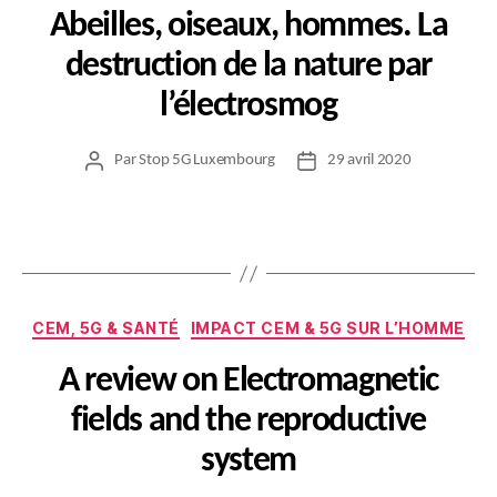
Abeilles, oiseaux, hommes. La
destruction de la nature par
l’électrosmog
Par
Stop 5G Luxembourg
29 avril 2020
Auteur
Date
de
de
l’article
l’article
Catégories
CEM, 5G & SANTÉ
IMPACT CEM & 5G SUR L’HOMME
A review on Electromagnetic
fields and the reproductive
system