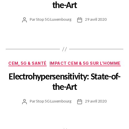
the-Art
Par
Stop 5G Luxembourg
29 avril 2020
Auteur
Date
de
de
l’article
l’article
Catégories
CEM, 5G & SANTÉ
IMPACT CEM & 5G SUR L’HOMME
Electrohypersensitivity: State-of-
the-Art
Par
Stop 5G Luxembourg
29 avril 2020
Auteur
Date
de
de
l’article
l’article