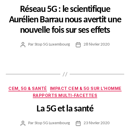
Réseau 5G : le scientifique
Aurélien Barrau nous avertit une
nouvelle fois sur ses effets
Par
Stop 5G Luxembourg
28 février 2020
Auteur
Date
de
de
l’article
l’article
Catégories
CEM, 5G & SANTÉ
IMPACT CEM & 5G SUR L’HOMME
RAPPORTS MULTI-FACETTES
La 5G et la santé
Par
Stop 5G Luxembourg
23 février 2020
Auteur
Date
de
de