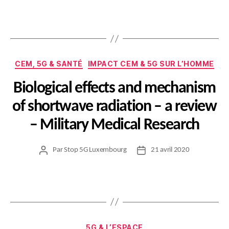
l’article
l’article
Catégories
CEM, 5G & SANTÉ
IMPACT CEM & 5G SUR L’HOMME
Biological effects and mechanism
of shortwave radiation – a review
– Military Medical Research
Par
Stop 5G Luxembourg
21 avril 2020
Auteur
Date
de
de
l’article
l’article
Catégories
5G & L’ESPACE