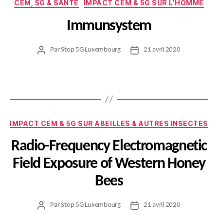
Catégories
CEM, 5G & SANTÉ
IMPACT CEM & 5G SUR L’HOMME
Immunsystem
Par
Stop 5G Luxembourg
21 avril 2020
Auteur
Date
de
de
l’article
l’article
Catégories
IMPACT CEM & 5G SUR ABEILLES & AUTRES INSECTES
Radio-Frequency Electromagnetic
Field Exposure of Western Honey
Bees
Par
Stop 5G Luxembourg
21 avril 2020
Auteur
Date
de
de