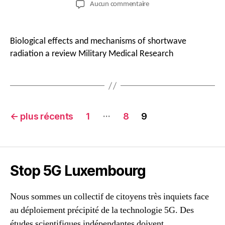
sur
Aucun commentaire
l’article
l’article
La
5G
et
Biological effects and mechanisms of shortwave
la
radiation a review Military Medical Research
santé
Navigation
…
←
plus récents
1
8
9
des
articles
Stop 5G Luxembourg
Nous sommes un collectif de citoyens très inquiets face
au déploiement précipité de la technologie 5G. Des
études scientifiques indépendantes doivent