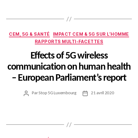
l’article
l’article
Catégories
CEM, 5G & SANTÉ
IMPACT CEM & 5G SUR L’HOMME
RAPPORTS MULTI-FACETTES
Effects of 5G wireless
communication on human health
– European Parliament’s report
Par
Stop 5G Luxembourg
21 avril 2020
Auteur
Date
de
de
l’article
l’article