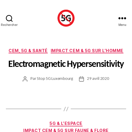
Rechercher
Menu
Stop
5G
Catégories
CEM, 5G & SANTÉ
IMPACT CEM & 5G SUR L’HOMME
Luxembourg
Electromagnetic Hypersensitivity
Par
Stop 5G Luxembourg
29 avril 2020
Auteur
Date
de
de
l’article
l’article
Catégories
5G & L’ESPACE
IMPACT CEM & 5G SUR FAUNE & FLORE