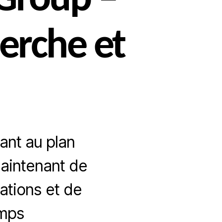
Group –
erche et
tant au plan
maintenant de
tions et de
amps