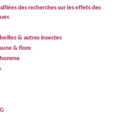
ssifiées des recherches sur les effets des
ques
eilles & autres insectes
aune & flore
l’homme
s
5G