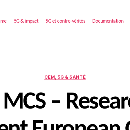
ome
5G & impact
5G et contre-vérités
Documentation
Catégories
CEM, 5G & SANTÉ
 MCS – Resear