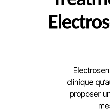
Treatm
Electro
Electrosens
clinique qu’
proposer u
mes