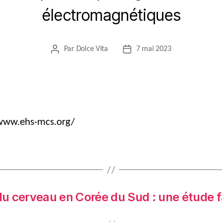
électromagnétiques
Par
Dolce Vita
7 mai 2023
Auteur
Date
de
de
l’article
l’article
/www.ehs-mcs.org/
 cerveau en Corée du Sud : une étude fai