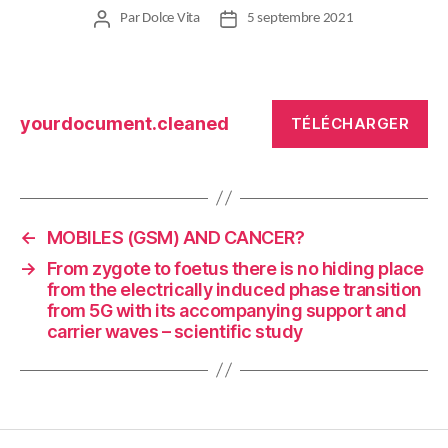
Par
Dolce Vita
5 septembre 2021
Auteur
Date
de
de
l’article
l’article
yourdocument.cleaned
TÉLÉCHARGER
←
MOBILES (GSM) AND CANCER?
→
From zygote to foetus there is no hiding place
from the electrically induced phase transition
from 5G with its accompanying support and
carrier waves – scientific study