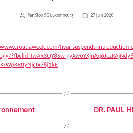
Par
Stop 5G Luxembourg
27 juin 2020
Auteur
Date
de
de
l’article
l’article
/www.croatiaweek.com/hvar-suspends-introduction-o
logy/?fbclid=IwAR3QY8Sw-gyXwoYXjnAq6JezRAjNdy6
KrWpKRtIyNjctx38j1kE
vironnement
DR. PAUL 