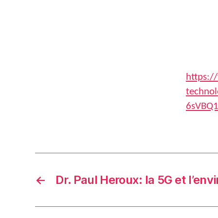
https:/
techno
6sVBQ1
←
Dr. Paul Heroux: la 5G et l’en