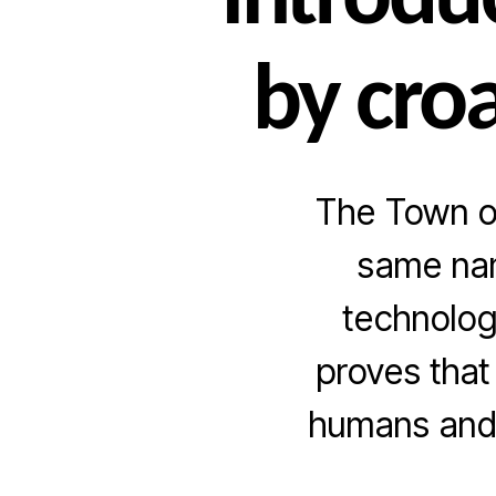
introdu
by cro
The Town of
same nam
technolog
proves that
humans and 