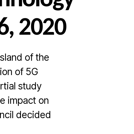
chnology
6, 2020
sland of the
ion of 5G
tial study
ve impact on
ncil decided