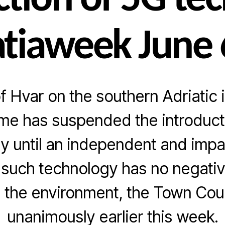
ction of 5G te
atiaweek June 
 Hvar on the southern Adriatic i
e has suspended the introduct
y until an independent and impar
 such technology has no negati
the environment, the Town Cou
unanimously earlier this week.