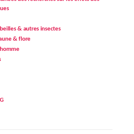
ques
eilles & autres insectes
aune & flore
l’homme
s
5G