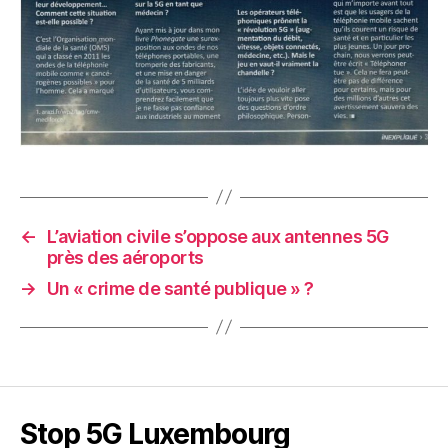
←
L’aviation civile s’oppose aux antennes 5G
près des aéroports
→
Un « crime de santé publique » ?
Stop 5G Luxembourg