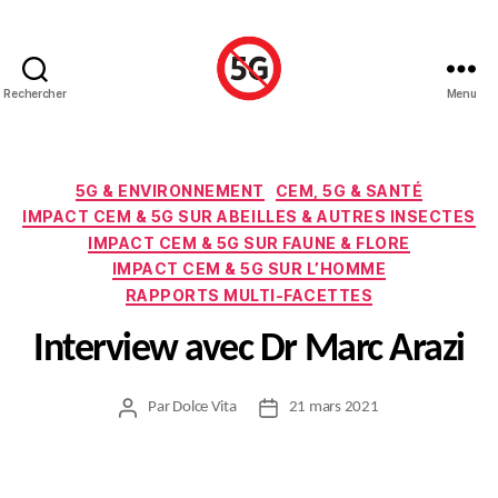
Rechercher
Menu
Stop
5G
Luxembourg
Catégories
5G & ENVIRONNEMENT
CEM, 5G & SANTÉ
IMPACT CEM & 5G SUR ABEILLES & AUTRES INSECTES
IMPACT CEM & 5G SUR FAUNE & FLORE
IMPACT CEM & 5G SUR L’HOMME
RAPPORTS MULTI-FACETTES
Interview avec Dr Marc Arazi
Par
Dolce Vita
21 mars 2021
Auteur
Date
de
de
l’article
l’article