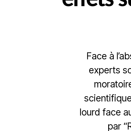
effets 
Face à l’ab
experts so
moratoir
scientifiqu
lourd face a
par “R