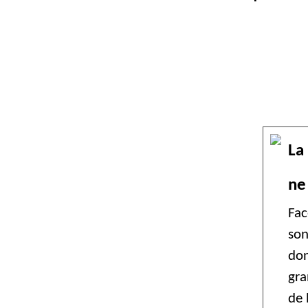
La
ne
Fac
son
don
gra
de 