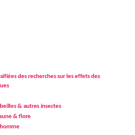
ssifiées des recherches sur les effets des
ques
eilles & autres insectes
aune & flore
l’homme