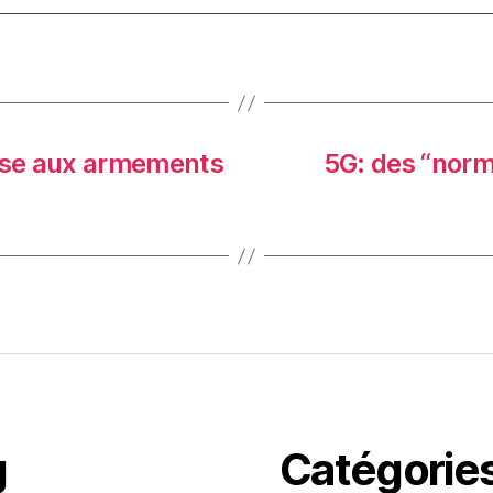
urse aux armements
5G: des “norm
g
Catégorie