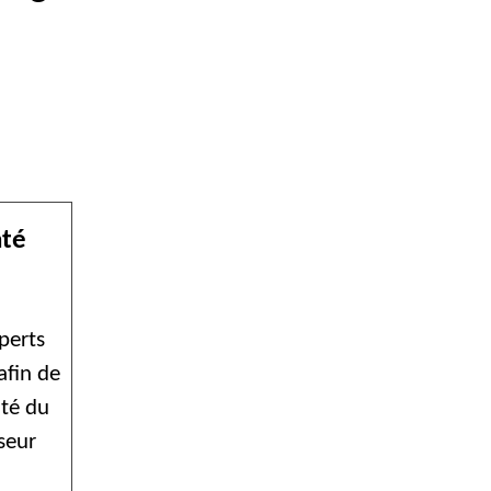
nté
xperts
afin de
nté du
seur