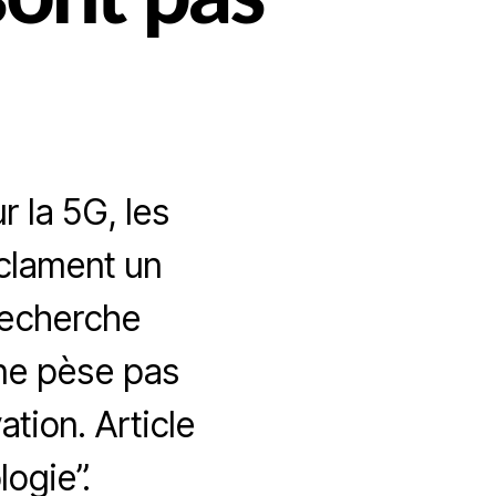
sont pas
r la 5G, les
éclament un
recherche
 ne pèse pas
tion. Article
logie”.